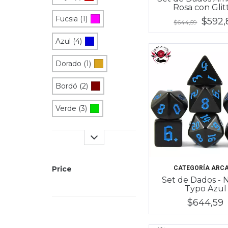
Rosa con Glit
Fucsia (1)
$592,
$644,59
Azul (4)
Dorado (1)
Bordó (2)
Verde (3)
CATEGORÍA ARC
Price
Set de Dados - 
Typo Azul
$644,59