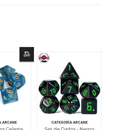
8%
OFF
A ARCANE
CATEGORÍA ARCANE
os Celeste
Set de Dados - Negro