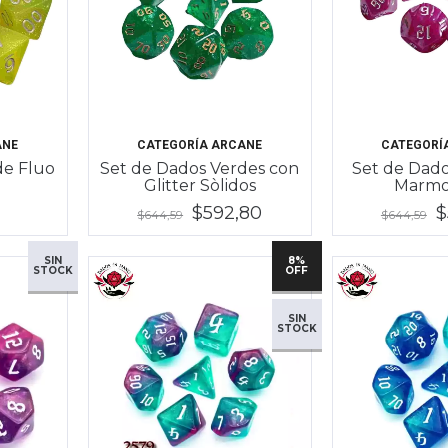
ANE
CATEGORÍA ARCANE
CATEGORÍ
de Fluo
Set de Dados Verdes con
Set de Dad
Glitter Sòlidos
Marmo
$592,80
$
$644,59
$644,59
SIN
8%
STOCK
OFF
SIN
STOCK