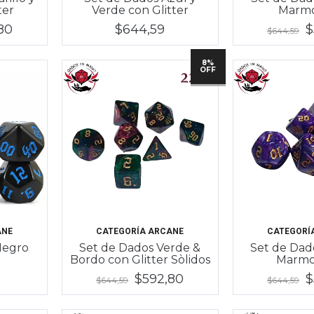
ter
Verde con Glitter
Marm
80
$644,59
$
$644,59
8%
OFF
ANE
CATEGORÍA ARCANE
CATEGORÍ
Negro
Set de Dados Verde &
Set de Dado
Bordo con Glitter Sòlidos
Marmo
$592,80
$
$644,59
$644,59