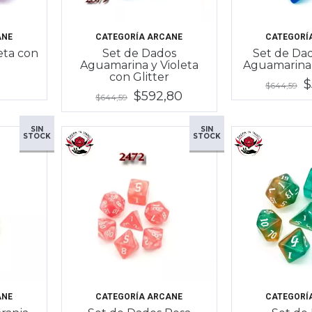
ANE
CATEGORÍA ARCANE
CATEGORÍ
eta con
Set de Dados
Set de Dad
Aguamarina y Violeta
Aguamarina 
con Glitter
$
$644,59
$592,80
$644,59
SIN
SIN
STOCK
STOCK
ANE
CATEGORÍA ARCANE
CATEGORÍ