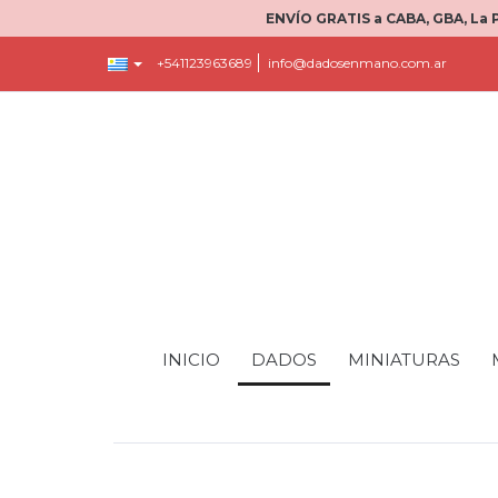
ENVÍO GRATIS a CABA, GBA, La 
+541123963689
info@dadosenmano.com.ar
INICIO
DADOS
MINIATURAS