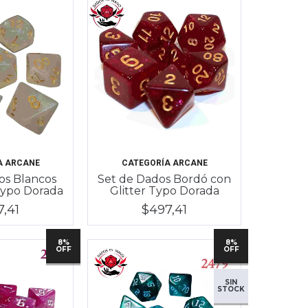
A ARCANE
CATEGORÍA ARCANE
os Blancos
Set de Dados Bordó con
Typo Dorada
Glitter Typo Dorada
7,41
$497,41
8%
8%
OFF
OFF
SIN
STOCK