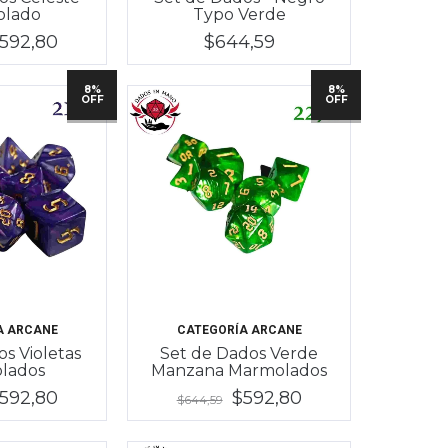
olado
Typo Verde
592,80
$644,59
8%
8%
OFF
OFF
A ARCANE
CATEGORÍA ARCANE
s Violetas
Set de Dados Verde
lados
Manzana Marmolados
592,80
$592,80
$644,59