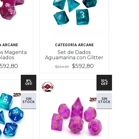
A ARCANE
CATEGORÍA ARCANE
os Magenta
Set de Dados
lados
Aguamarina con Glitter
592,80
$592,80
$644,59
8%
10%
OFF
OFF
SIN
SIN
STOCK
STOCK