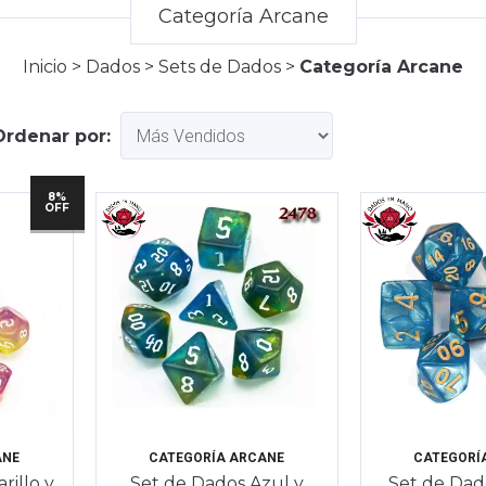
Categoría Arcane
Inicio
>
Dados
>
Sets de Dados
>
Categoría Arcane
Ordenar por:
8%
OFF
ANE
CATEGORÍA ARCANE
CATEGORÍ
rillo y
Set de Dados Azul y
Set de Dad