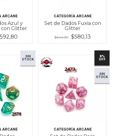
A ARCANE
CATEGORÍA ARCANE
os Azul y
Set de Dados Fuxia con
con Glitter
Glitter
592,80
$580,13
$644,59
SIN
8%
STOCK
OFF
SIN
STOCK
A ARCANE
CATEGORÍA ARCANE