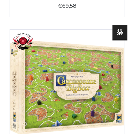
€69,58
6%
OFF