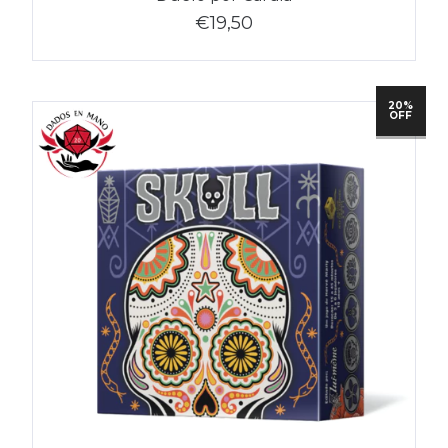
€19,50
20%
OFF