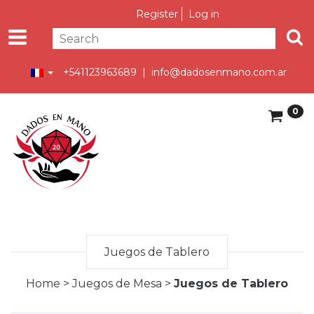
Register
Log in
+541123963689 |
info@dadosenmano.com.ar
0
Juegos de Tablero
Home
>
Juegos de Mesa
>
Juegos de Tablero