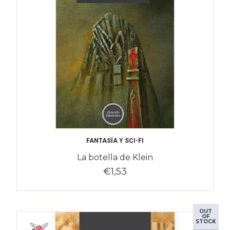
FANTASÍA Y SCI-FI
La botella de Klein
€1,53
OUT
OF
STOCK