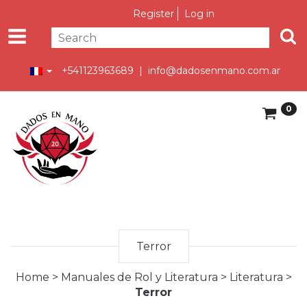
Register
Log in
+541123963689 |
info@dadosenmano.com.ar
0
Terror
Home
>
Manuales de Rol y Literatura
>
Literatura
>
Terror