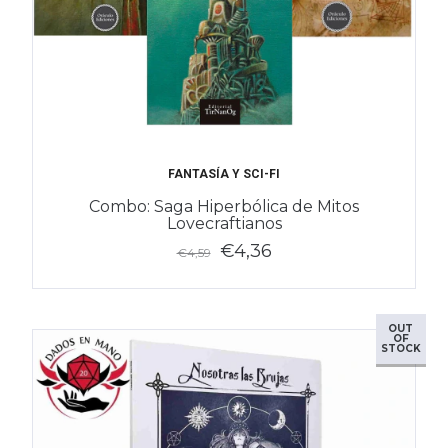
FANTASÍA Y SCI-FI
Combo: Saga Hiperbólica de Mitos
Lovecraftianos
€4,36
€4,59
OUT
OF
STOCK