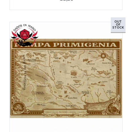
OUT
OF
STOCK