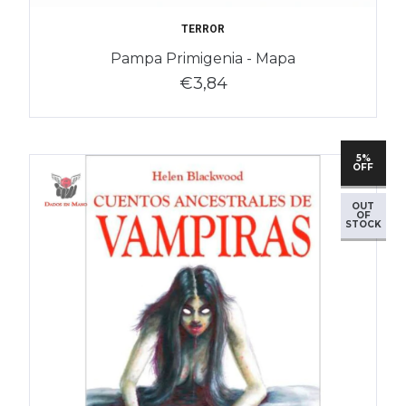
TERROR
Pampa Primigenia - Mapa
€3,84
5%
OFF
OUT
OF
STOCK