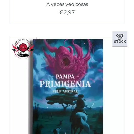
A veces veo cosas
€2,97
OUT
OF
STOCK