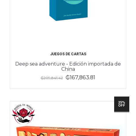
JUEGOS DE CARTAS
Deep sea adventure - Edición importada de
China
₲167,863.81
₲209,841.42
25%
OFF