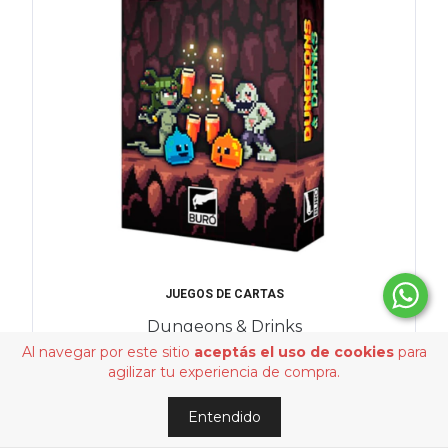
JUEGOS DE CARTAS
Dungeons & Drinks
Al navegar por este sitio
aceptás el uso de cookies
para
₲163,152.99
agilizar tu experiencia de compra.
Entendido