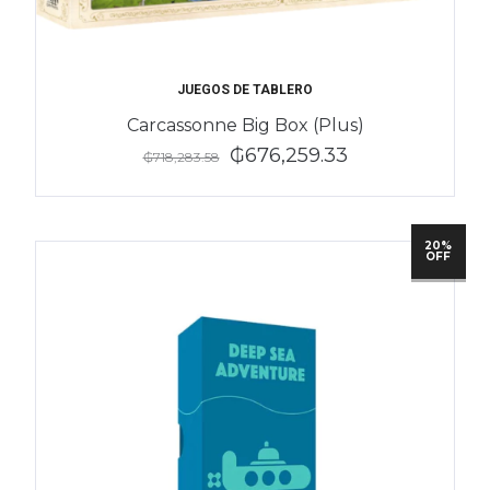
JUEGOS DE TABLERO
Carcassonne Big Box (Plus)
₲676,259.33
₲718,283.58
20%
OFF