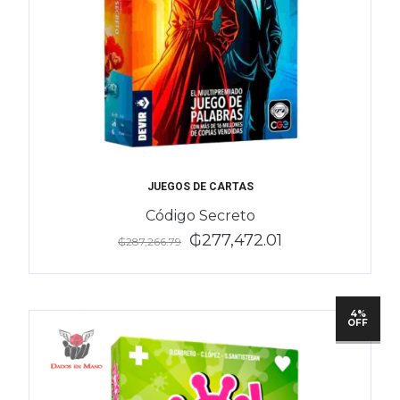
JUEGOS DE CARTAS
Código Secreto
₲277,472.01
₲287,266.79
4%
OFF