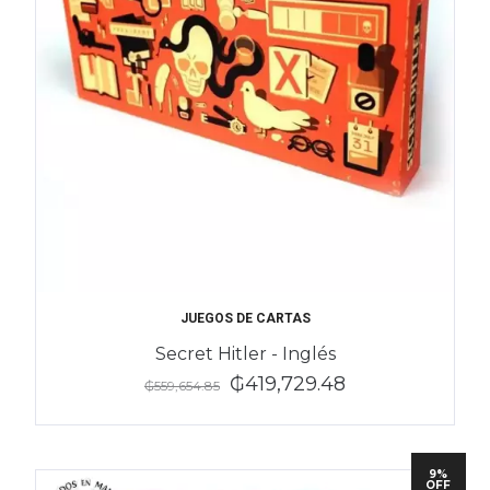
JUEGOS DE CARTAS
Secret Hitler - Inglés
₲419,729.48
₲559,654.85
9%
OFF