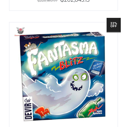
₲223,180.97
22%
OFF