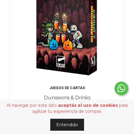
JUEGOS DE CARTAS
Dungeons & Drinks
Al navegar por este sitio
aceptás el uso de cookies
para
$34.980,00
agilizar tu experiencia de compra.
Entendido