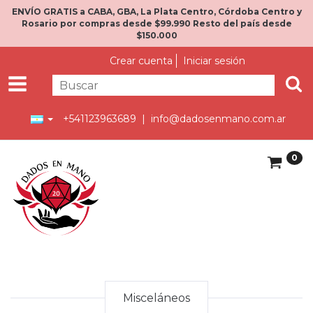
ENVÍO GRATIS a CABA, GBA, La Plata Centro, Córdoba Centro y
Rosario por compras desde $99.990 Resto del país desde
$150.000
Crear cuenta
Iniciar sesión
+541123963689 |
info@dadosenmano.com.ar
0
Misceláneos