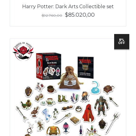
Harry Potter: Dark Arts Collectible set
$85.020,00
$92.760,00
8%
OFF