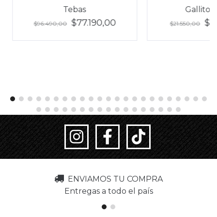
Tebas
Gallito 
$77.190,00
$1
$96.490,00
$21.550,00
ENVIAMOS TU COMPRA
Entregas a todo el país