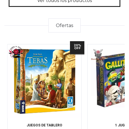
Ver todos los productos
Ofertas
20%
CK
OFF
JUEGOS DE TABLERO
1 JUGA