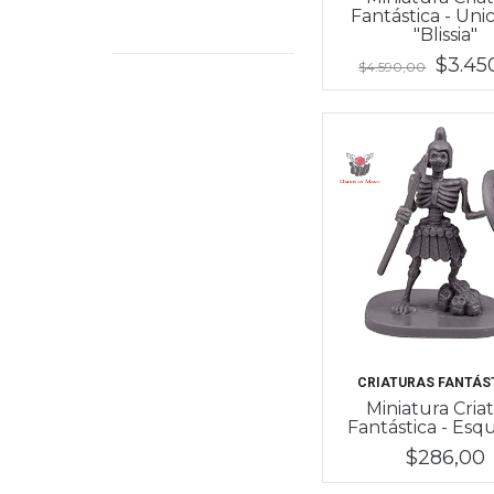
Fantástica - Uni
"Blissia"
$3.45
$4.590,00
CRIATURAS FANTÁS
Miniatura Cria
Fantástica - Esq
$286,00