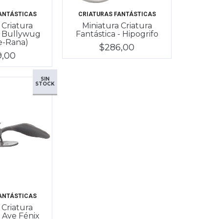
ANTÁSTICAS
CRIATURAS FANTÁSTICAS
 Criatura
Miniatura Criatura
- Bullywug
Fantástica - Hipogrifo
e-Rana)
$286,00
9,00
SIN
STOCK
ANTÁSTICAS
 Criatura
- Ave Fénix