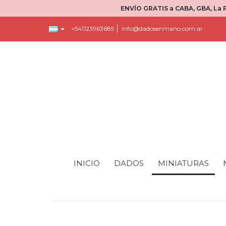
ENVÍO GRATIS a CABA, GBA, La 
+541123963689
info@dadosenmano.com.ar
INICIO
DADOS
MINIATURAS