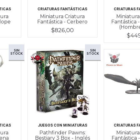
TICAS
CRIATURAS FANTÁSTICAS
CRIATURAS F
tura
Miniatura Criatura
Miniatura
clope
Fantástica - Cerbero
Fantástica 
(Hombr
$826,00
$44
SIN
SIN
STOCK
STOCK
TICAS
JUEGOS CON MINIATURAS
CRIATURAS F
tura
Pathfinder Pawns:
Miniatura
rena
Bestiary 3 Box - Inglés
Fantástica 