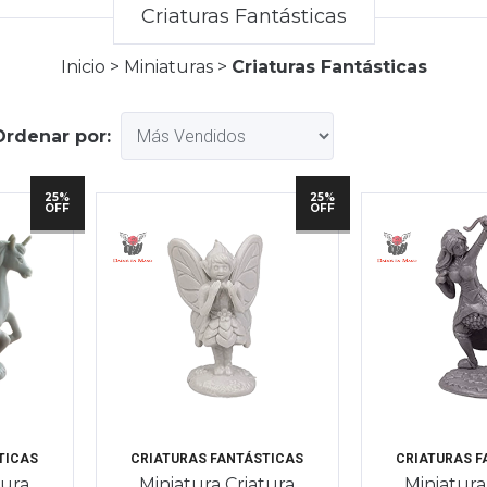
Criaturas Fantásticas
Inicio
>
Miniaturas
>
Criaturas Fantásticas
Ordenar por:
25%
25%
OFF
OFF
TICAS
CRIATURAS FANTÁSTICAS
CRIATURAS F
tura
Miniatura Criatura
Miniatura