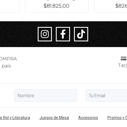
$81.825,00
$82
COMPRA
Tarj
 país
 Rol y Literatura
Juegos de Mesa
Accesorios
Promos y