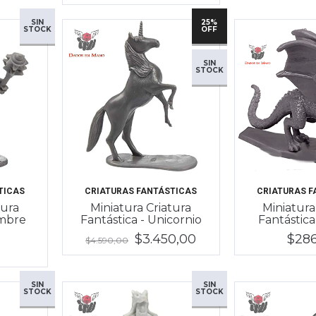
SIN
25%
STOCK
OFF
SIN
STOCK
TICAS
CRIATURAS FANTÁSTICAS
CRIATURAS F
tura
Miniatura Criatura
Miniatura
ombre
Fantástica - Unicornio
Fantástica
$3.450,00
$28
$4.590,00
SIN
SIN
STOCK
STOCK