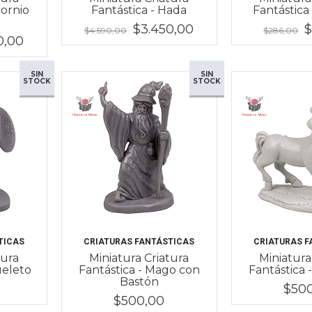
cornio
Fantástica - Hada
Fantástica
$3.450,00
$
$4.590,00
$286,00
0,00
SIN
SIN
STOCK
STOCK
TICAS
CRIATURAS FANTÁSTICAS
CRIATURAS F
tura
Miniatura Criatura
Miniatura
ueleto
Fantástica - Mago con
Fantástica 
Bastón
$50
$500,00