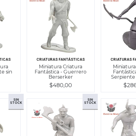
TICAS
CRIATURAS FANTÁSTICAS
CRIATURAS F
tura
Miniatura Criatura
Miniatura
te sin
Fantástica - Guerrero
Fantástic
Berserker
Serpiente 
$480,00
$28
SIN
SIN
STOCK
STOCK