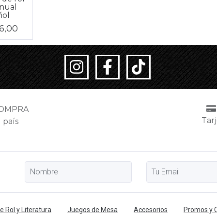
anual
ñol
76,00
COMPRA
Tarj
 país
 Rol y Literatura
Juegos de Mesa
Accesorios
Promos y