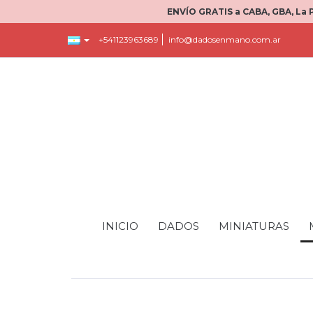
ENVÍO GRATIS a CABA, GBA, La 
+541123963689
info@dadosenmano.com.ar
INICIO
DADOS
MINIATURAS