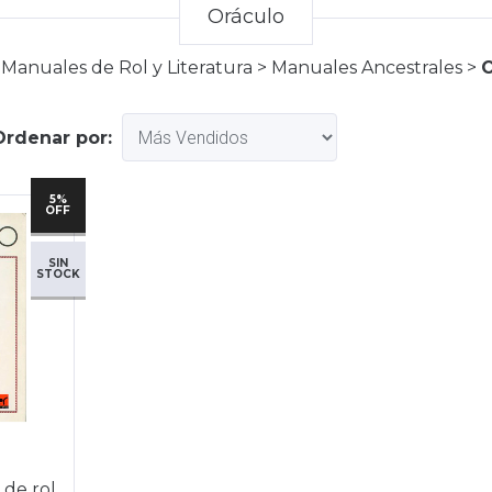
Oráculo
Manuales de Rol y Literatura
>
Manuales Ancestrales
>
O
Ordenar por:
5%
OFF
SIN
STOCK
 de rol