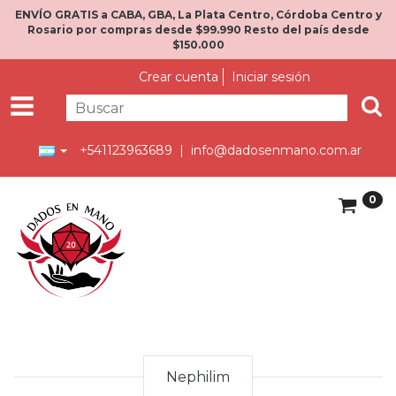
ENVÍO GRATIS a CABA, GBA, La Plata Centro, Córdoba Centro y
Rosario por compras desde $99.990 Resto del país desde
$150.000
Crear cuenta
Iniciar sesión
+541123963689 |
info@dadosenmano.com.ar
0
Nephilim