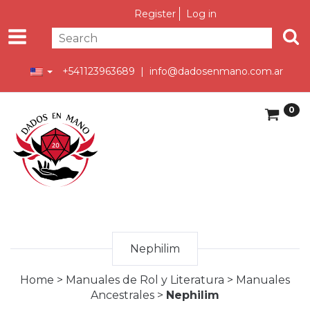
Register
Log in
+541123963689 |
info@dadosenmano.com.ar
0
Nephilim
Home
>
Manuales de Rol y Literatura
>
Manuales
Ancestrales
>
Nephilim