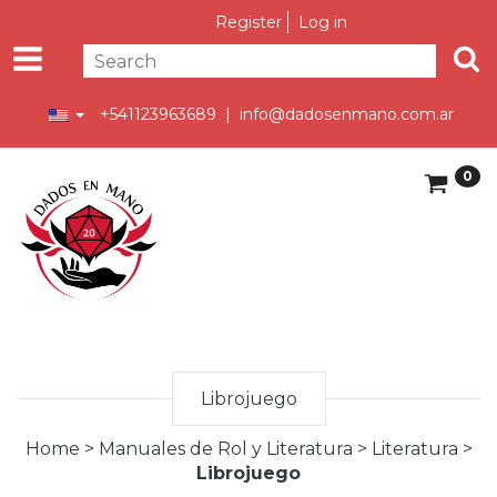
Register
Log in
+541123963689 |
info@dadosenmano.com.ar
0
Librojuego
Home
>
Manuales de Rol y Literatura
>
Literatura
>
Librojuego