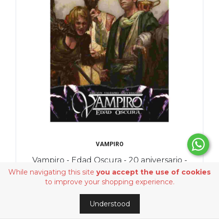
VAMPIRO
Vampiro - Edad Oscura - 20 aniversario -
Pantalla del Narrador
While navigating this site
you accept the use of cookies
$23.39 USD
to improve your shopping experience.
Understood