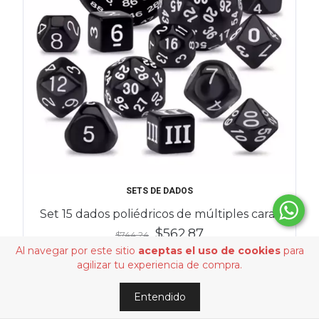
SETS DE DADOS
Set 15 dados poliédricos de múltiples caras
$562.87
$744.24
Al navegar por este sitio
aceptas el uso de cookies
para
agilizar tu experiencia de compra.
8%
Entendido
OFF